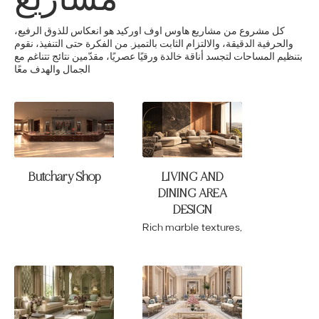
كل مشروع من مشاريع هاوس اوف اوركيد هو انعكاس للذوق الرفيع،
والحرفية الدقيقة، والالتزام الثابت بالتميز. من الفكرة حتى التنفيذ، نقوم
بتنظيم المساحات لتجسد أناقة خالدة ورقيًا عصريًا، مقدّمين نتائج تتناغم مع
الجمال والهدف معًا
Butchary Shop
LIVING AND
DINING AREA
DESIGN
Rich marble textures,
dramatic lighting,
and warm natural
tones come
together to create a
space that feels