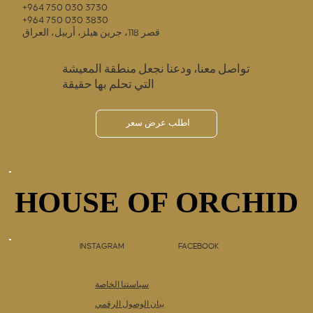
+964 750 030 3730
تجربة البيلاتيس من
+964 750 030 3830
حيث الأناقة والراحة.
قصر 118، جرين هيلز، أربيل، العراق
استوديو كور بيلاتيس
يستحق الزيارة
تواصل معنا، ودعنا نجعل منطقة المعيشة
التي تحلم بها حقيقة
اطلب عرض سعر
HOUSE OF ORCHID
HOUSE OF ORCHID
INSTAGRAM
FACEBOOK
سياستنا الخاصة
بيان الوصول الرقمي