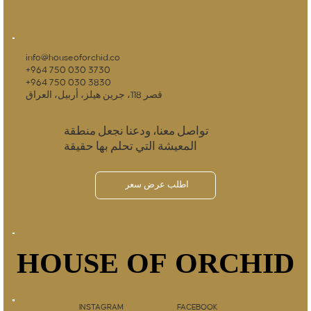
info@houseoforchid.co
+964 750 030 3730
+964 750 030 3830
قصر 118، جرين هيلز، أربيل، العراق
تواصل معنا، ودعنا نجعل منطقة
المعيشة التي تحلم بها حقيقة
اطلب عرض سعر
HOUSE OF ORCHID
HOUSE OF ORCHID
INSTAGRAM
FACEBOOK