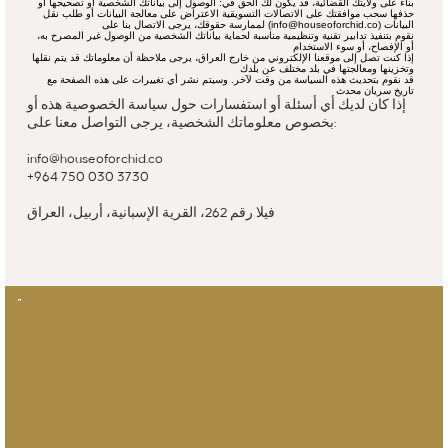
بناءً على ولايتك القضائية، قد يكون لك الحق في: الوصول إلى بياناتك الشخصية أو تصحيحها أو
حذفها سحب موافقتك على الاتصالات التسويقية الاعتراض على معالجة البيانات أو طلب نقل
البيانات (info@houseoforchid.co) لممارسة حقوقك، يرجى الاتصال بنا على
نقوم بتنفيذ تدابير تقنية وتنظيمية مناسبة لحماية بياناتك الشخصية من الوصول غير المصرح به،
أو الإفصاح، أو سوء الاستخدام
إذا كنت تصل إلى موقعنا الإلكتروني من خارج العراق، يرجى ملاحظة أن معلوماتك قد يتم نقلها
وتخزينها ومعالجتها في بلد مختلف عن بلدك
قد نقوم بتحديث هذه السياسة من وقت لآخر. وسيتم نشر أي تغييرات على هذه الصفحة مع
تاريخ سريان محدث
إذا كان لديك أي أسئلة أو استفسارات حول سياسة الخصوصية هذه أو
بخصوص معلوماتك الشخصية، يرجى التواصل معنا على:
info@houseoforchid.co
+964 750 030 3730
فيلا رقم 262، القرية الإسبانية، أربيل، العراق