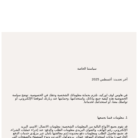
قائمة
اطلب عرض سعر
تسجيل الدخول
سياستنا الخاصة
آخر تحديث: أغسطس 2025
في هاوس اوف اوركيد، نلتزم بحماية معلوماتك الشخصية وحقك في الخصوصية. توضح سياسة
الخصوصية هذه كيفية جمع بياناتك، واستخدامها، وحمايتها عند زيارتك لموقعنا الإلكتروني، أو
تواصلك معنا، أو استخدامك لخدماتنا.
1. معلومات قمنا بجمعها
قد نقوم بجمع الأنواع التالية من المعلومات الشخصية: معلومات الاتصال: الاسم، البريد
الإلكتروني، رقم الهاتف، والعنوان البريدي معلومات الطلب والدفع: عند إجراء عمليات الشراء،
قد نجمع تفاصيل الطلب ومعلومات دفع محدودة (تتم معالجتها بأمان عبر مزوّدي خدمات الدفع
الخارجيين) بيانات استخدام الموقع: عنوان بروتوكول الإنترنت ونوع المتصفح والصفحات التي