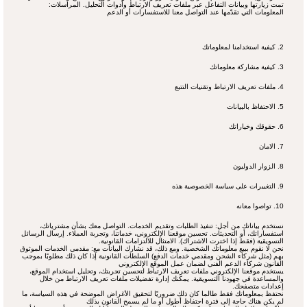
تمت زيارتها وبيانات التفاعل عبر ملفات تعريف الارتباط وأدوات التحليل. المراسلات:
المعلومات التي تقدّمها عند التواصل معنا للاستفسارات أو الدعم
​2. كيفية استخدامنا لمعلوماتك
​3. كيفية مشاركة معلوماتك
​4. ملفات تعريف الارتباط وتقنيات التتبع
​5. الاحتفاظ بالبيانات
​6. حقوقك وخياراتك
​7. الامان
​8. الزوار الدوليون
​9. التغييرات على سياسة الخصوصية هذه
​10. تواصوا معانه
نستخدم بياناتك من أجل: تنفيذ الطلبات وتقديم الخدمات. التواصل معك بشأن مشترياتك،
استفساراتك، أو التحديثات. تحسين موقعنا الإلكتروني، خدماتنا، وتجربة العملاء. إرسال الرسائل
التسويقية (فقط إذا اخترت الاشتراك). الامتثال للالتزامات القانونية.
نحن لا نقوم ببيع معلوماتك الشخصية. ومع ذلك، قد نشارك البيانات مع: مقدمي الخدمات الموثوق
بهم (مثل شركاء الشحن ومقدمي خدمات الدفع) السلطات القانونية إذا كان ذلك مطلوبًا بموجب
القانون شركاء الدعم الفني لضمان عمل الموقع الإلكتروني
يستخدم موقعنا الإلكتروني ملفات تعريف الارتباط لتحسين تجربتك، وتحليل استخدام الموقع،
والمساعدة في جهودنا التسويقية. يمكنك إدارة تفضيلات ملفات تعريف الارتباط من خلال
إعدادات متصفحك.
نحتفظ بمعلوماتك فقط طالما كان ذلك ضروريًا لتحقيق الأغراض الموضحة في هذه السياسة، ما
لم يكن هناك حاجة إلى فترة احتفاظ أطول أو ما لم يسمح القانون بذلك