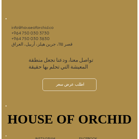
info@houseoforchid.co
+964 750 030 3730
+964 750 030 3830
قصر 118، جرين هيلز، أربيل، العراق
تواصل معنا، ودعنا نجعل منطقة
المعيشة التي تحلم بها حقيقة
اطلب عرض سعر
HOUSE OF ORCHID
HOUSE OF ORCHID