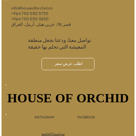
info@houseoforchid.co
+964 750 030 3730
+964 750 030 3830
قصر 118، جرين هيلز، أربيل، العراق
تواصل معنا، ودعنا نجعل منطقة
المعيشة التي تحلم بها حقيقة
اطلب عرض سعر
HOUSE OF ORCHID
HOUSE OF ORCHID
INSTAGRAM
FACEBOOK
سياستنا الخاصة