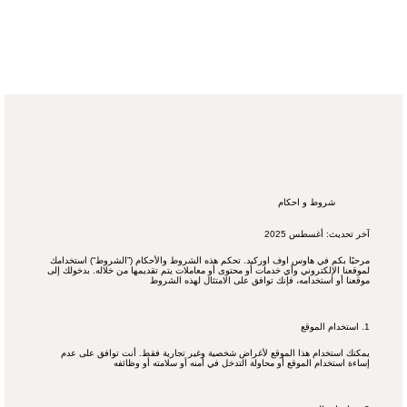
قائمة
اطلب عرض سعر
تسجيل الدخول
شروط و احكام
آخر تحديث: أغسطس 2025
مرحبًا بكم في هاوس اوف اوركيد. تحكم هذه الشروط والأحكام (”الشروط“) استخدامك
لموقعنا الإلكتروني وأي خدمات أو محتوى أو معاملات يتم تقديمها من خلاله. بدخولك إلى
موقعنا أو استخدامه، فإنك توافق على الامتثال لهذه الشروط
1. استخدام الموقع
يمكنك استخدام هذا الموقع لأغراض شخصية وغير تجارية فقط. أنت توافق على عدم
إساءة استخدام الموقع أو محاولة التدخل في أمنه أو سلامته أو وظائفه