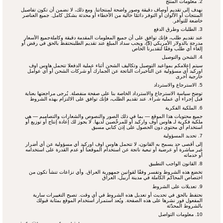
​2. معلومات المنتج
نهدف إلى تقديم أوصاف دقيقة وصور واضحة لمنتجاتنا. ومع ذلك، لا نضمن أن تكون تفاصيل
المنتجات أو الألوان أو التوفر دائمًا خالية من الأخطاء أو محدثة بشكل كامل. جميع العناصر
خاضعة للتوافر.
3. الطلبات وطرق الدفع
عند تقديم طلب، فإنك توافق على أن جميع المعلومات المقدمة دقيقة وكاملةجميع الأسعار
مدرجة بالدولار الأمريكي ($)، ويجب سداد المبلغ عند تقديم الطلبنحتفظ بالحق في رفض أو
إلغاء أي طلب وفقًا لتقديرنا الخاص
​4. الشحن والتوصيل
سيتم إعلامكم بمواعيد التوصيل وتكاليف الشحن أثناء عملية الدفعلا تتحمل هاوس اوف
اوركيد أي مسؤولية عن التأخيرات الناتجة عن الجمارك أو شركات الشحن أو أي عوامل
خارجية أخرى
5. الاسترجاع والاسترداد
توضح سياسة الاسترجاع والاسترداد الخاصة بنا على صفحة منفصلة. يُرجى مراجعتها بعناية
قبل إجراء أي عملية شراء. عند تقديم الطلب، فإنك توافق على الالتزام بهذه الشروط
​6. الملكية الفكرية
جميع محتويات هذا الموقع — بما في ذلك الصور والنصوص والشعارات والتصاميم — هي
ملكية فكرية لـ هاوس اوف واركيد أو للمرخّصين لديها. لا يجوز لك إعادة إنتاج أو توزيع أو
استخدام أي محتوى دون الحصول على إذن كتابي مسبق
​7. تحديد المسؤولية
إلى أقصى حد يسمح به القانون، لا تتحمل هاوس اوف اوركيد أي مسؤولية عن أي أضرار
غير مباشرة أو عرضية أو تبعية ناتجة عن استخدام الموقعنا أو عدم القدرة على استخدامه
أو خدماته
​8. القانون الواجب التطبيق
تخضع هذه الشروط وتفسر وفقًا لقوانين جمهورية العراق. وأي نزاعات تنشأ تكون من
اختصاص المحاكم الكاملة في مدينة أربيل، العراق
​9. تعديلات على الشروط
نحتفظ بالحق في تحديث أو تعديل هذه الشروط في أي وقت. تصبح التغييرات سارية
المفعول فور نشرها على هذه الصفحة. ويُعد استمرار استخدام الموقع بمثابة قبولك
بالشروط المحدّثة
​10. معلومات التواصل