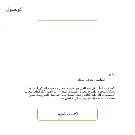
كونسول
ديكور
التفاصيل تُعرّف المكان
اكتشف عالماً يلتقي فيه الفن مع الأجواء. تتميز مجموعة الديكورات لدينا
بأشكال منحوتة وإضاءة معبرة ولمسات أنيقة — تم اختيار كل قطعة لتعزيز
التصميمات الداخلية بأناقة رقيقة. بفضل هذه التفاصيل المدروسة، يصبح
مساحتك الخاصة بك مميزة بشكل لا لبس فيه
اكتشف المزيد