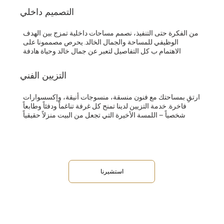
التصميم داخلي
من الفكرة حتى التنفيذ، نصمم مساحات داخلية تمزج بين الهدف
الوظيفي للمساحة والجمال الخالد. يحرص مصممونا على
الاهتمام ب كل التفاصيل لتعبر عن جمال خالد وحياة هادفة
التزيين الفني
ارتقِ بمساحتك مع فنون منسقة، منسوجات أنيقة، وإكسسوارات
فاخرة. خدمة التزيين لدينا تمنح كل غرفة تناغماً ودفئاً وطابعاً
شخصياً — اللمسة الأخيرة التي تجعل من البيت منزلاً حقيقياً
استشيرنا