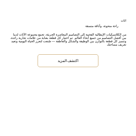
اثاث
راحة منحوتة، وأناقة منسقة
من الكلاسيكيات الإيطالية الفخمة إلى التصاميم المعاصرة الجريئة، تجمع مجموعة الأثاث لدينا
بين أفضل التصاميم من جميع أنحاء العالم. تم اختيار كل قطعة بعناية من علامات تجارية رائدة،
وتتميز كل قطعة بالتوازن بين الوظيفة والشكل والعاطفة — صُنعت لتعزز الحياة اليومية وتعيد
تعريف مساحتك
اكتشف المزيد