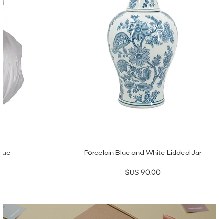
atue
Porcelain Blue and White Lidded Jar
السعر