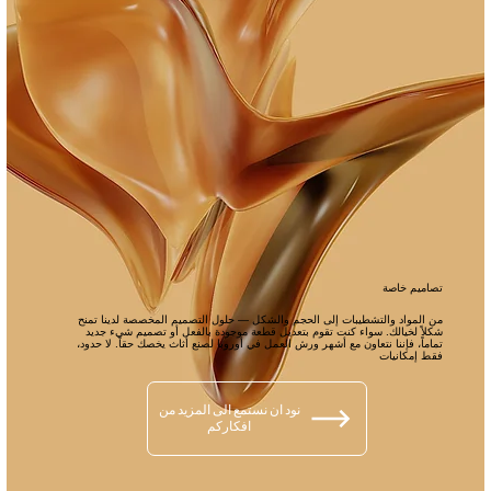
تصاميم خاصة
من المواد والتشطيبات إلى الحجم والشكل — حلول التصميم المخصصة لدينا تمنح
شكلاً لخيالك. سواء كنت تقوم بتعديل قطعة موجودة بالفعل أو تصميم شيء جديد
تماماً، فإننا نتعاون مع أشهر ورش العمل في أوروبا لصنع أثاث يخصك حقاً. لا حدود،
فقط إمكانيات
نود ان نستمع الى المزيد من
افكاركم