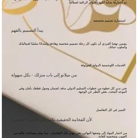
تم اختيارها بعناية لتلبية الأذواق الراقية لعملائنا.
استشارة تصميم مخصصة
يبدأ التصميم بالفهم.
يضمن نهجنا الفردي أن تكون كل رحلة تصميم شخصية وهادفة وامتدادًا سلسًا لجمالياتك
وأسلوب حياتك.
الخدمات اللوجستية الدولية الموثوقة
من ميلانو إلى باب منزلك - بكل سهولة.
نحن ندير كل خطوة من خطوات التسليم الدولي بدقة، لضمان وصول قطعك بأمان وفي
الموعد المحدد، بغض النظر عن الوجهة.
التميز في كل التفاصيل
لأن الفخامة الحقيقية تكمن في الأشياء الصغيرة.
من اختيار المواد إلى وضعها النهائي، نحن نهتم بكل التفاصيل - مما يوفر مساحات خالية من
العيوب وشخصية للغاية.