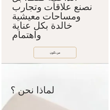
نصنع علاقات وتجارب
ومساحات معيشية
خالدة بكل عناية
واهتمام
من نكون
لماذا نحن ؟