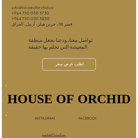
info@houseoforchid.co
+964 750 030 3730
+964 750 030 3830
قصر 118، جرين هيلز، أربيل، العراق
تواصل معنا، ودعنا نجعل منطقة
المعيشة التي تحلم بها حقيقة
اطلب عرض سعر
HOUSE OF ORCHID
HOUSE OF ORCHID
INSTAGRAM
FACEBOOK
سياستنا الخاصة