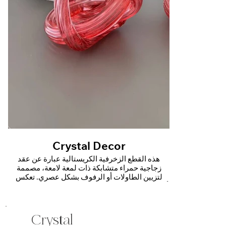
Crystal Decor
هذه القطع الزخرفية الكريستالية عبارة عن عقد
زجاجية حمراء متشابكة ذات لمعة لامعة، مصممة
لتزيين الطاولات أو الرفوف بشكل عصري. تعكس
أشكالها المتعرجة والانسيابية الضوء من زوايا متعددة،
مما يضفي لمسة من الألوان الزاهية والطابع العصري
Crystal
على المساحات الداخلية