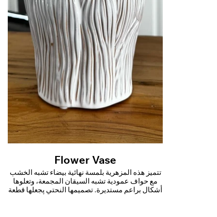
Flower Vase
تتميز هذه المزهرية بلمسة نهائية بيضاء تشبه الخشب
مع حواف عمودية تشبه السيقان المجمعة، وتعلوها
أشكال براعم مستديرة. تصميمها النحتي يجعلها قطعة
زخرفية مناسبة تمامًا للأجواء العصرية أو الريفية