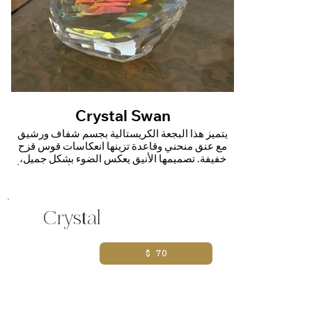
Crystal Swan
C
بجسم شفاف ورشيق
يتميز هذا البجعة الكريستالية بجسم شفاف ورشيق
عكاسات قوس قزح
مع عنق منحني وقاعدة تزينها انعكاسات قوس قزح
ضوء بشكل جميل،
خفيفة. تصميمها الأنيق يعكس الضوء بشكل جميل،
وف أو الطاولات أو
مما يجعلها قطعة زخرفية رائعة للرفوف أو الطاولات أو
واجهات العرض
Crystal
$ 70