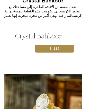
Crystal Bahkoor
أضف لمسة من الأناقة الفاخرة إلى مساحتك مع
البخور الكريستالي. صُممت هذه القطعة بلمسة نهائية
كريستالية راقية، وهي أكثر من مجرد مبخرة، إنها تعبير
عن الرقي. مثالية لنشر رائحة البخور التقليدي الغنية،
فهي تخلق جوًا من الدفء والاسترخاء والجمال الخالد
Crystal Bahkoor
صناعة كريستالية أنيقة
تعزز الأجواء برائحة البخور العطرية
مثالية كهدية أو ديكور منزلي
$ 115