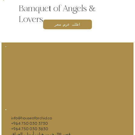
Bamquet of Angels &
Lovers
اطلب عرض سعر
info@houseoforchid.co
+964 750 030 3730
+964 750 030 3830
قصر 118، جرين هيلز، أربيل، العراق