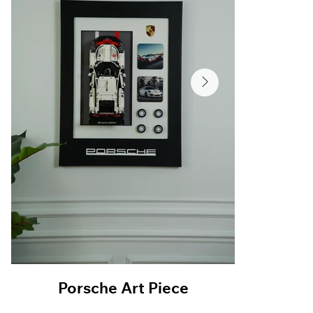
​Porsche Art Piece
​Por