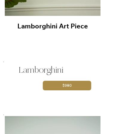
Lamborghini Art Piece
Lambor
Lamborghini
$980