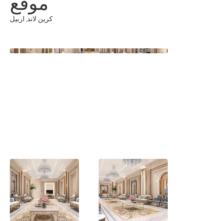
موقع
كرين لاند, اربيل