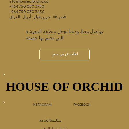
info@houseoforchid.co
+964 750 030 3730
+964 750 030 3830
قصر 118، جرين هيلز، أربيل، العراق
تواصل معنا، ودعنا نجعل منطقة المعيشة
التي تحلم بها حقيقة
اطلب عرض سعر
HOUSE OF ORCHID
HOUSE OF ORCHID
INSTAGRAM
FACEBOOK
سياستنا الخاصة
بيان الوصول الرقمي