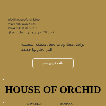
info@houseoforchid.co
+964 750 030 3730
+964 750 030 3830
قصر 118، جرين هيلز، أربيل، العراق
تواصل معنا، ودعنا نجعل منطقة المعيشة
التي تحلم بها حقيقة
اطلب عرض سعر
HOUSE OF ORCHID
HOUSE OF ORCHID
INSTAGRAM
FACEBOOK