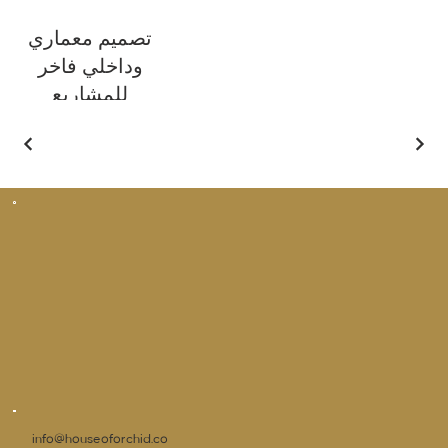
تصميم معماري
وداخلي فاخر
للمشاريع
السكنية
بار
info@houseoforchid.co