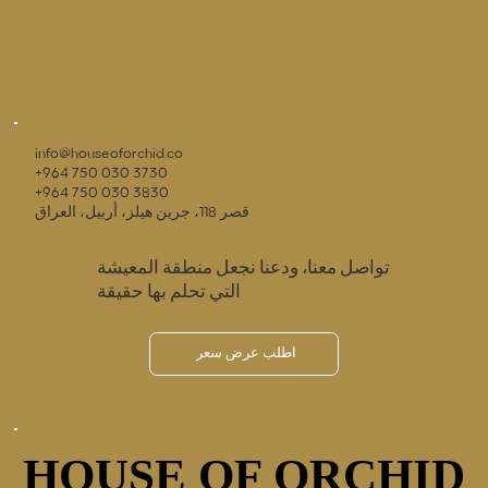
info@houseoforchid.co
+964 750 030 3730
+964 750 030 3830
قصر 118، جرين هيلز، أربيل، العراق
تواصل معنا، ودعنا نجعل منطقة المعيشة
التي تحلم بها حقيقة
اطلب عرض سعر
HOUSE OF ORCHID
HOUSE OF ORCHID