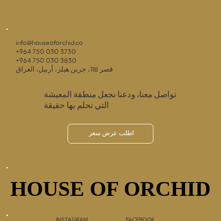
info@houseoforchid.co
+964 750 030 3730
+964 750 030 3830
قصر 118، جرين هيلز، أربيل، العراق
تواصل معنا، ودعنا نجعل منطقة المعيشة
التي تحلم بها حقيقة
اطلب عرض سعر
HOUSE OF ORCHID
HOUSE OF ORCHID
INSTAGRAM
FACEBOOK