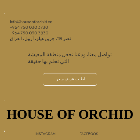
info@houseoforchid.co
+964 750 030 3730
+964 750 030 3830
قصر 118، جرين هيلز، أربيل، العراق
تواصل معنا، ودعنا نجعل منطقة المعيشة
التي تحلم بها حقيقة
اطلب عرض سعر
HOUSE OF ORCHID
HOUSE OF ORCHID
INSTAGRAM
FACEBOOK