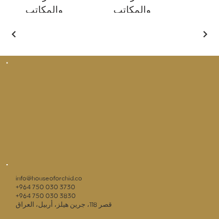
والمكاتب
والمكاتب
منطقة الانتظار
منطقة الانتظار
info@houseoforchid.co
+964 750 030 3730
+964 750 030 3830
قصر 118، جرين هيلز، أربيل، العراق