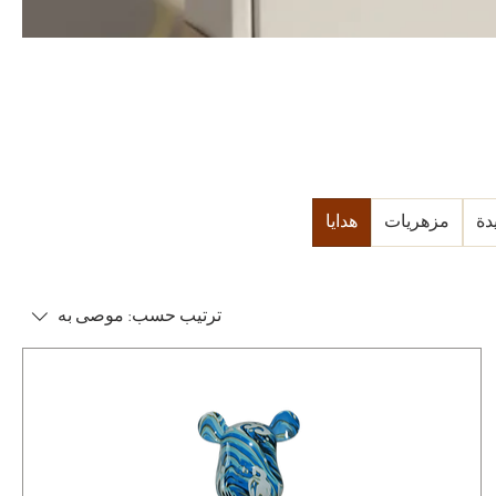
دة
مزهريات
هدايا
ترتيب حسب:
موصى به