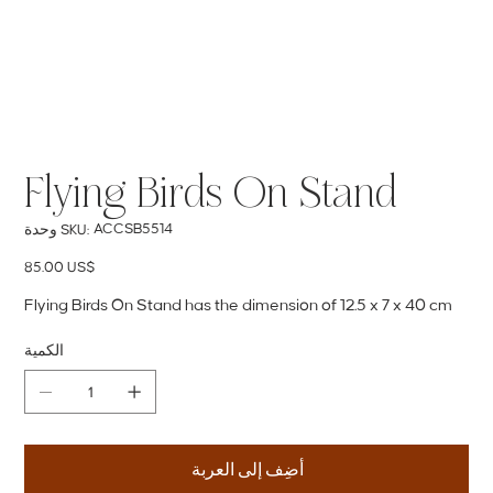
Flying Birds On Stand
SKU
ACCSB5514
وحدة SKU:
ACCSB5514
السعر
‏85.00 US$
Flying Birds On Stand has the dimension of 12.5 x 7 x 40 cm
الكمية
أضِف إلى العربة