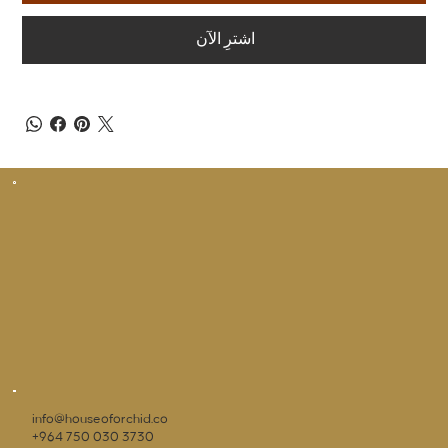
اشترِ الآن
info@houseoforchid.co
+964 750 030 3730