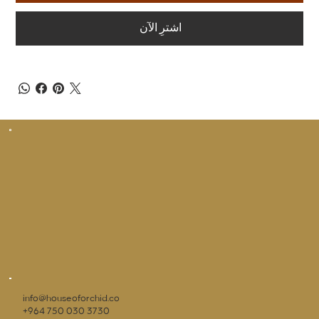
اشترِ الآن
info@houseoforchid.co
+964 750 030 3730