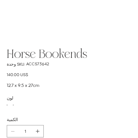
Horse Bookends
SKU
ACCS73642
وحدة SKU:
ACCS73642
السعر
‏140.00 US$
12.7 x 9.5 x 27cm
لون
الكمية