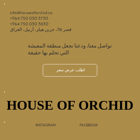
info@houseoforchid.co
+964 750 030 3730
+964 750 030 3830
قصر 118، جرين هيلز، أربيل، العراق
تواصل معنا، ودعنا نجعل منطقة المعيشة
التي تحلم بها حقيقة
اطلب عرض سعر
HOUSE OF ORCHID
HOUSE OF ORCHID
INSTAGRAM
FACEBOOK