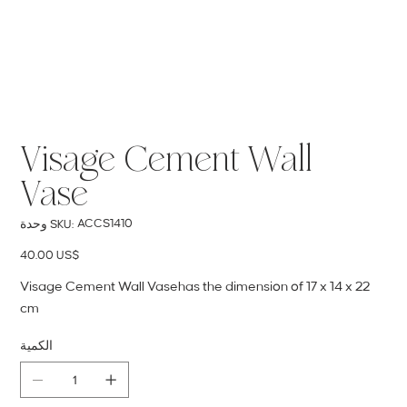
Visage Cement Wall
Vase
SKU
ACCS1410
وحدة SKU:
ACCS1410
السعر
‏40.00 US$
Visage Cement Wall Vasehas the dimension of 17 x 14 x 22
cm
الكمية