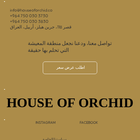
info@houseoforchid.co
+964 750 030 3730
+964 750 030 3830
قصر 118، جرين هيلز، أربيل، العراق
تواصل معنا، ودعنا نجعل منطقة المعيشة
التي تحلم بها حقيقة
اطلب عرض سعر
HOUSE OF ORCHID
HOUSE OF ORCHID
INSTAGRAM
FACEBOOK
سياستنا الخاصة