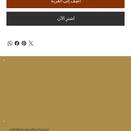
أضِف إلى العربة
اشترِ الآن
info@houseoforchid.co