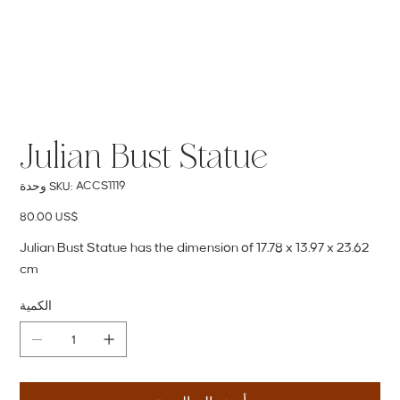
Julian Bust Statue
SKU
ACCS1119
وحدة SKU:
ACCS1119
السعر
‏80.00 US$
Julian Bust Statue has the dimension of 17.78 x 13.97 x 23.62
cm
الكمية