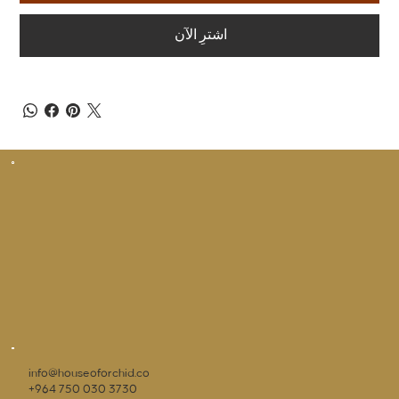
اشترِ الآن
info@houseoforchid.co
+964 750 030 3730