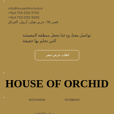
info@houseoforchid.co
+964 750 030 3730
+964 750 030 3830
قصر 118، جرين هيلز، أربيل، العراق
تواصل معنا، ودعنا نجعل منطقة المعيشة
التي تحلم بها حقيقة
اطلب عرض سعر
HOUSE OF ORCHID
HOUSE OF ORCHID
INSTAGRAM
FACEBOOK
سياستنا الخاصة