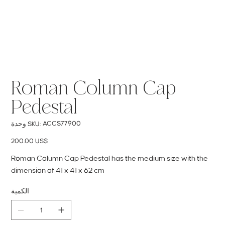
Roman Column Cap
Pedestal
SKU
ACCS77900
وحدة SKU:
ACCS77900
السعر
‏200.00 US$
Roman Column Cap Pedestal has the medium size with the
dimension of 41 x 41 x 62 cm
الكمية