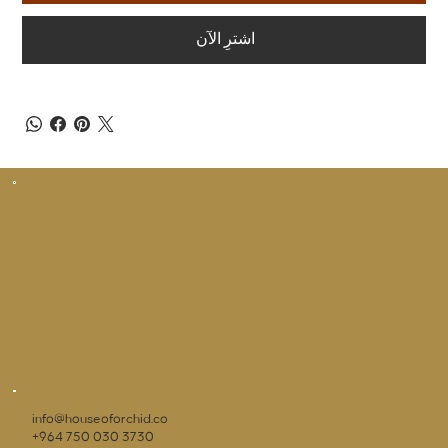
اشترِ الآن
info@houseoforchid.co
+964 750 030 3730