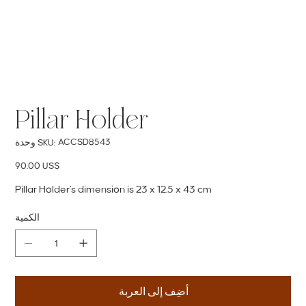
Pillar Holder
SKU
ACCSD8543
وحدة SKU:
ACCSD8543
السعر
‏90.00 US$
Pillar Holder's dimension is 23 x 12.5 x 43 cm
الكمية
أضِف إلى العربة