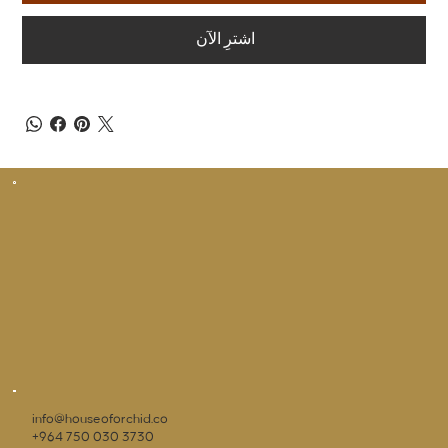
اشترِ الآن
info@houseoforchid.co
+964 750 030 3730