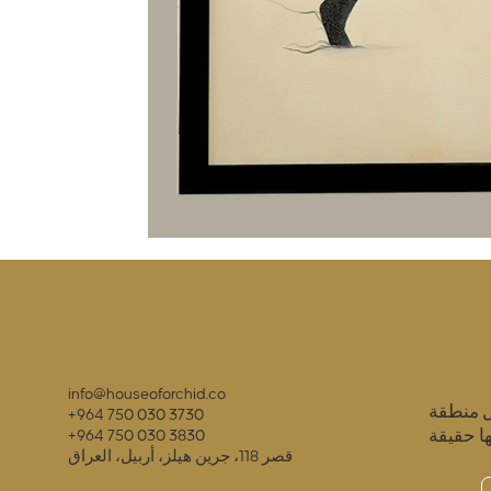
info@houseoforchid.co
ل منطقة
+964 750 030 3730
ا حقيقة
+964 750 030 3830
قصر 118، جرين هيلز، أربيل، العراق