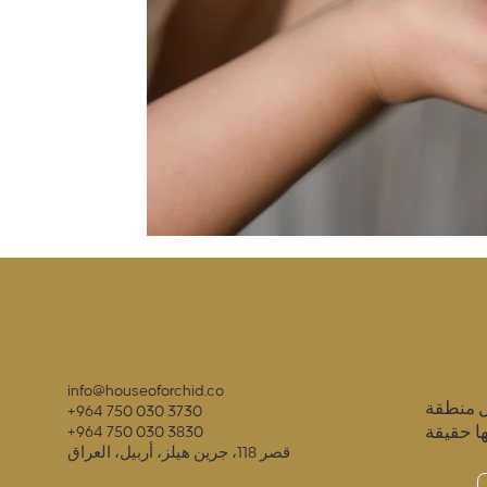
info@houseoforchid.co
ل منطقة
+964 750 030 3730
ا حقيقة
+964 750 030 3830
قصر 118، جرين هيلز، أربيل، العراق