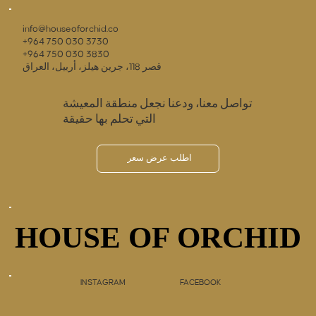
info@houseoforchid.co
+964 750 030 3730
+964 750 030 3830
قصر 118، جرين هيلز، أربيل، العراق
تواصل معنا، ودعنا نجعل منطقة المعيشة
التي تحلم بها حقيقة
اطلب عرض سعر
HOUSE OF ORCHID
HOUSE OF ORCHID
INSTAGRAM
FACEBOOK