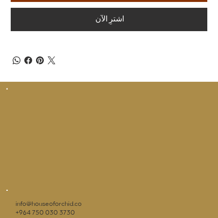
اشترِ الآن
info@houseoforchid.co
+964 750 030 3730