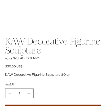
KAW Decorative Figurine
Sculpture
SKU
ACCSITEM22
وحدة SKU:
ACCSITEM22
السعر
‏530.00 US$
KAW Decorative Figurine Sculpture 80 cm
الكمية