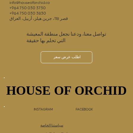
info@houseoforchid.co
+964 750 030 3730
+964 750 030 3830
قصر 118، جرين هيلز، أربيل، العراق
تواصل معنا، ودعنا نجعل منطقة المعيشة
التي تحلم بها حقيقة
اطلب عرض سعر
HOUSE OF ORCHID
HOUSE OF ORCHID
INSTAGRAM
FACEBOOK
سياستنا الخاصة