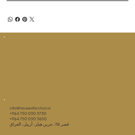
info@houseoforchid.co
+964 750 030 3730
+964 750 030 3830
قصر 118، جرين هيلز، أربيل، العراق