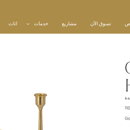
ص
تسوق الآن
مشاريع
خدمات
اثاث
سعر
Go