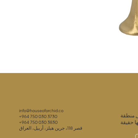
info@houseoforchid.co
ل منطقة
+964 750 030 3730
ا حقيقة
+964 750 030 3830
قصر 118، جرين هيلز، أربيل، العراق