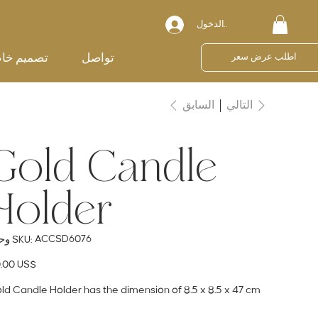
تسجيل الدخول
تواصل
تصميم خا
اطلب عرض سعر
السابق
التالي
Gold Candle
Holder
SKU
ACCSD6076
وحدة SKU:
ACCSD6076
ال
‏110.00 US$
ld Candle Holder has the dimension of 8.5 x 8.5 x 47 cm