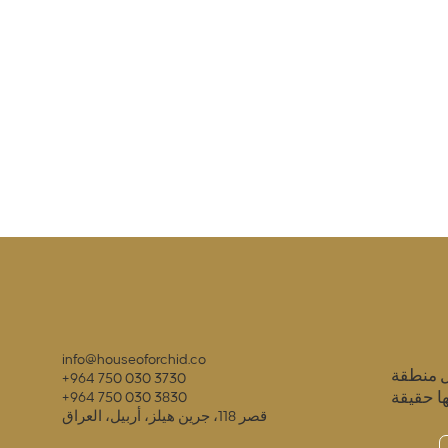
info@houseoforchid.co
ل منطقة
+964 750 030 3730
ا حقيقة
+964 750 030 3830
قصر 118، جرين هيلز، أربيل، العراق