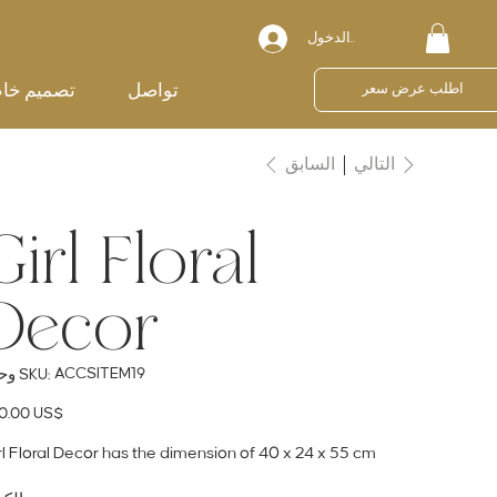
تسجيل الدخول
تواصل
تصميم خا
اطلب عرض سعر
السابق
التالي
Girl Floral
Decor
SKU
ACCSITEM19
وحدة SKU:
ACCSITEM19
ال
‏380.00 US$
rl Floral Decor has the dimension of 40 x 24 x 55 cm