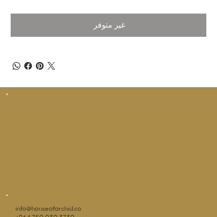
غير متوفر
info@houseoforchid.co