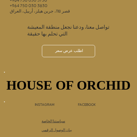
+964 750 030 3730
+964 750 030 3830
قصر 118، جرين هيلز، أربيل، العراق
تواصل معنا، ودعنا نجعل منطقة المعيشة
التي تحلم بها حقيقة
اطلب عرض سعر
HOUSE OF ORCHID
HOUSE OF ORCHID
INSTAGRAM
FACEBOOK
سياستنا الخاصة
بيان الوصول الرقمي