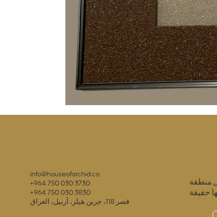
info@houseoforchid.co
ل منطقة
+964 750 030 3730
ا حقيقة
+964 750 030 3830
قصر 118، جرين هيلز، أربيل، العراق