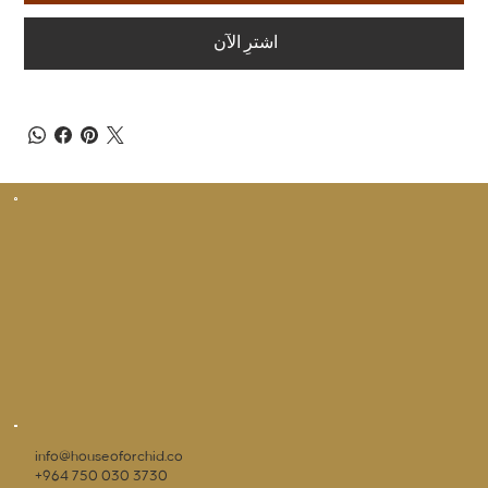
اشترِ الآن
info@houseoforchid.co
+964 750 030 3730