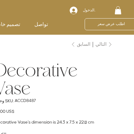
تسجيل الدخول
تواصل
تصميم خا
اطلب عرض سعر
السابق
التالي
Decorative
Vase
SKU
ACCD8487
وحدة SKU:
ACCD8487
ال
‏95.00 US$
corative Vase's dimension is 24.3 x 7.5 x 22.8 cm