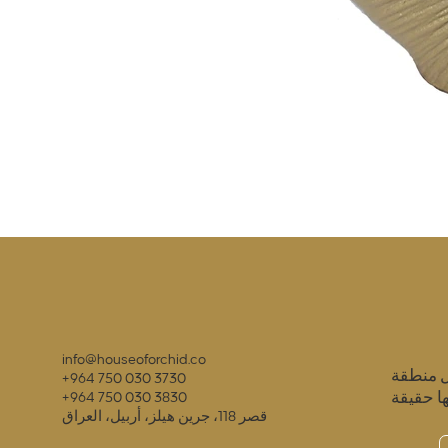
info@houseoforchid.co
ل منطقة
+964 750 030 3730
ا حقيقة
+964 750 030 3830
قصر 118، جرين هيلز، أربيل، العراق