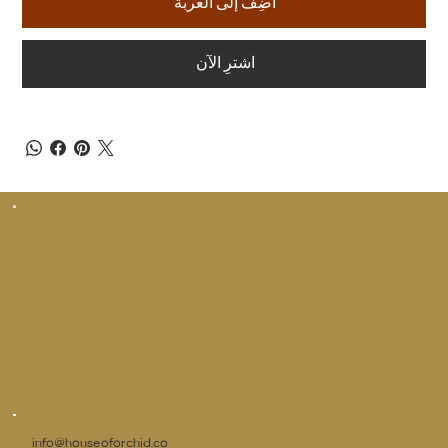
أضِف إلى العربة
اشترِ الآن
info@houseoforchid.co