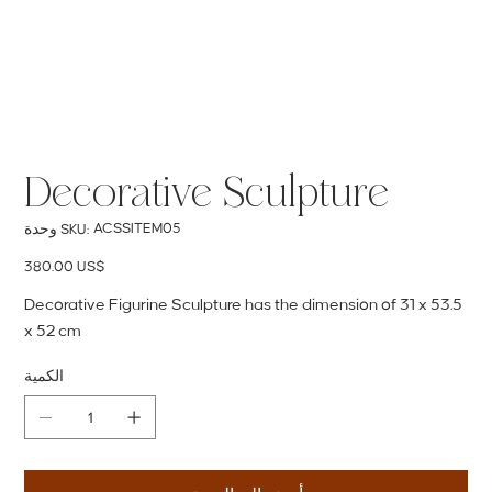
Decorative Sculpture
SKU
ACSSITEM05
وحدة SKU:
ACSSITEM05
السعر
‏380.00 US$
Decorative Figurine Sculpture has the dimension of 31 x 53.5
x 52 cm
الكمية