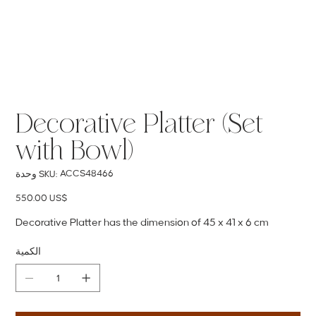
Decorative Platter (Set
with Bowl)
SKU
ACCS48466
وحدة SKU:
ACCS48466
السعر
‏550.00 US$
Decorative Platter has the dimension of 45 x 41 x 6 cm
الكمية