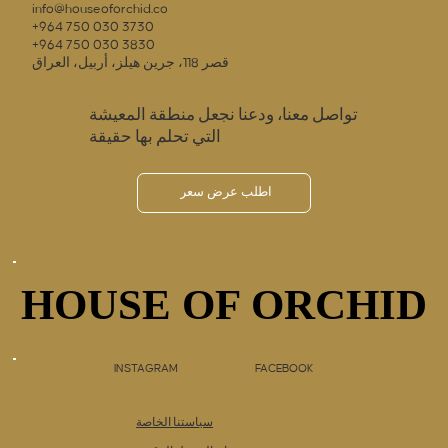
info@houseoforchid.co
+964 750 030 3730
+964 750 030 3830
قصر 118، جرين هيلز، أربيل، العراق
تواصل معنا، ودعنا نجعل منطقة المعيشة
التي تحلم بها حقيقة
اطلب عرض سعر
HOUSE OF ORCHID
HOUSE OF ORCHID
INSTAGRAM
FACEBOOK
سياستنا الخاصة