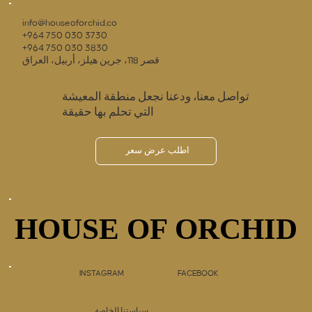
info@houseoforchid.co
+964 750 030 3730
+964 750 030 3830
قصر 118، جرين هيلز، أربيل، العراق
تواصل معنا، ودعنا نجعل منطقة المعيشة
التي تحلم بها حقيقة
اطلب عرض سعر
HOUSE OF ORCHID
HOUSE OF ORCHID
INSTAGRAM
FACEBOOK
سياستنا الخاصة