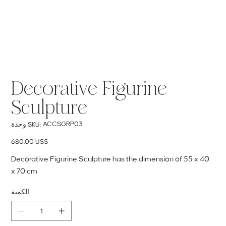
Decorative Figurine
Sculpture
SKU
ACCSGRP03
وحدة SKU:
ACCSGRP03
السعر
‏680.00 US$
Decorative Figurine Sculpture has the dimension of 55 x 40
x 70 cm
الكمية