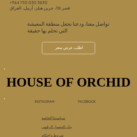
+964 750 030 3830
قصر 118، جرين هيلز، أربيل، العراق
تواصل معنا، ودعنا نجعل منطقة المعيشة
التي تحلم بها حقيقة
اطلب عرض سعر
HOUSE OF ORCHID
HOUSE OF ORCHID
INSTAGRAM
FACEBOOK
سياستنا الخاصة
بيان الوصول الرقمي
شروط و احكام