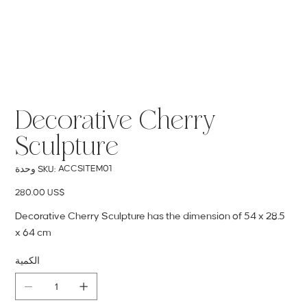
Decorative Cherry
Sculpture
SKU
ACCSITEM01
وحدة SKU:
ACCSITEM01
السعر
‏280.00 US$
Decorative Cherry Sculpture has the dimension of 54 x 28.5
x 64 cm
الكمية