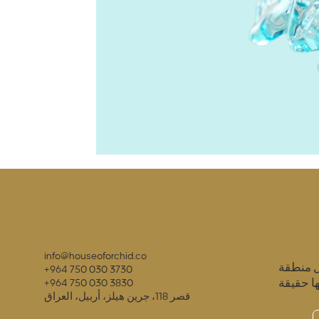
info@houseoforchid.co
ل منطقة
+964 750 030 3730
ا حقيقة
+964 750 030 3830
قصر 118، جرين هيلز، أربيل، العراق