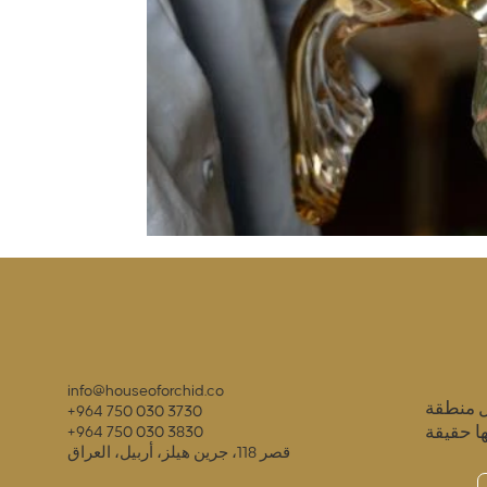
info@houseoforchid.co
ل منطقة
+964 750 030 3730
ا حقيقة
+964 750 030 3830
قصر 118، جرين هيلز، أربيل، العراق