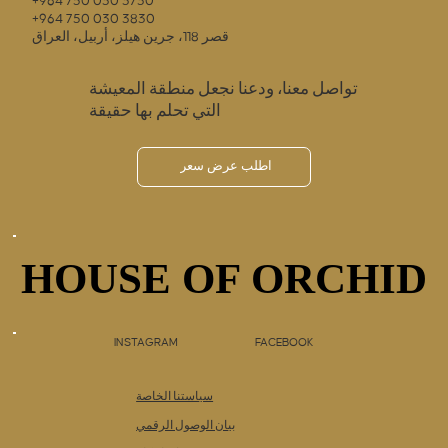
+964 750 030 3730
+964 750 030 3830
قصر 118، جرين هيلز، أربيل، العراق
تواصل معنا، ودعنا نجعل منطقة المعيشة
التي تحلم بها حقيقة
اطلب عرض سعر
HOUSE OF ORCHID
HOUSE OF ORCHID
INSTAGRAM
FACEBOOK
سياستنا الخاصة
بيان الوصول الرقمي