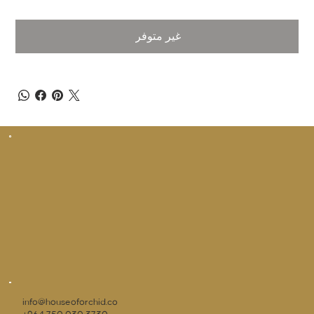
غير متوفر
info@houseoforchid.co