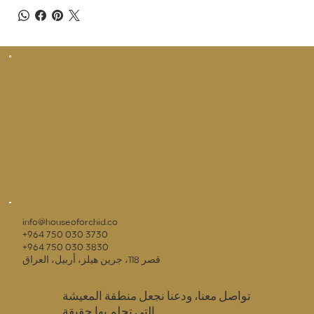
info@houseoforchid.co
+964 750 030 3730
+964 750 030 3830
قصر 118، جرين هيلز، أربيل، العراق
تواصل معنا، ودعنا نجعل منطقة المعيشة
التي تحلم بها حقيقة