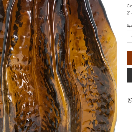
Ca
21
ية