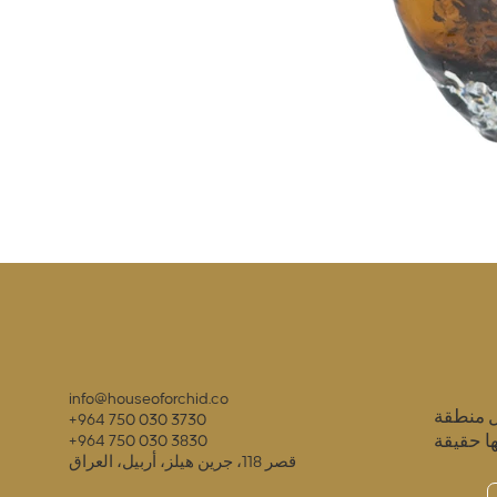
info@houseoforchid.co
ل منطقة
+964 750 030 3730
ا حقيقة
+964 750 030 3830
قصر 118، جرين هيلز، أربيل، العراق