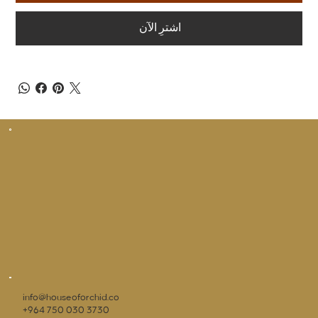
اشترِ الآن
info@houseoforchid.co
+964 750 030 3730