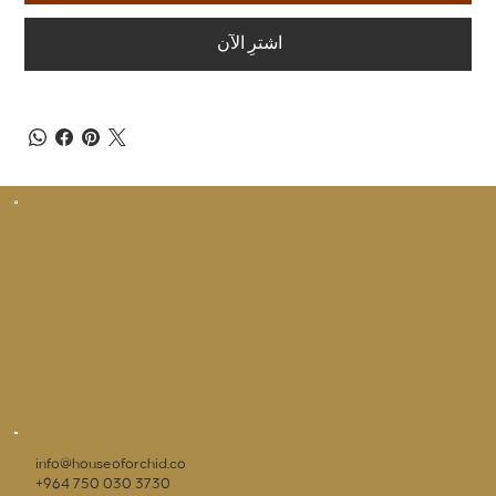
اشترِ الآن
info@houseoforchid.co
+964 750 030 3730