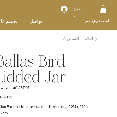
تسجيل الدخول
تواصل
تصميم خا
اطلب عرض سعر
السابق
التالي
Ballas Bird
Lidded Jar
SKU
ACCS1107
وحدة SKU:
ACCS1107
ال
‏55.00 US$
llas Bird Lidded Jar has the dimension of 21.1 x 21.2 x
.2cm