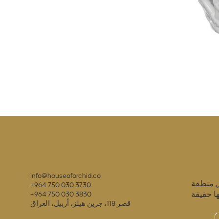
info@houseoforchid.co
ل منطقة
+964 750 030 3730
ا حقيقة
+964 750 030 3830
قصر 118، جرين هيلز، أربيل، العراق