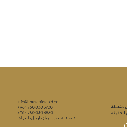
info@houseoforchid.co
ل منطقة
+964 750 030 3730
ا حقيقة
+964 750 030 3830
قصر 118، جرين هيلز، أربيل، العراق