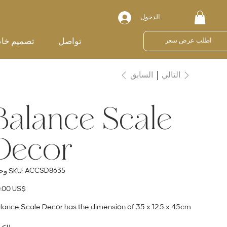
تسجيل الدخول
تواصل
تصميم خا
اطلب عرض سعر
السابق
التالي
Balance Scale
Decor
SKU
ACCSD8635
وحدة SKU:
ACCSD8635
ال
‏110.00 US$
lance Scale Decor has the dimension of 35 x 12.5 x 45cm