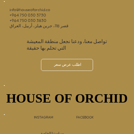
info@houseoforchid.co
+964 750 030 3730
+964 750 030 3830
قصر 118، جرين هيلز، أربيل، العراق
تواصل معنا، ودعنا نجعل منطقة المعيشة
التي تحلم بها حقيقة
اطلب عرض سعر
HOUSE OF ORCHID
HOUSE OF ORCHID
INSTAGRAM
FACEBOOK
سياستنا الخاصة