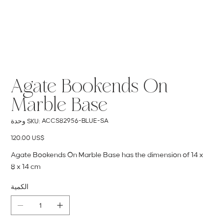
Agate Bookends On
Marble Base
SKU
ACCS82956-BLUE-SA
وحدة SKU:
ACCS82956-
BLUE-
SA
السعر
‏120.00 US$
Agate Bookends On Marble Base has the dimension of 14 x
8 x 14 cm
الكمية